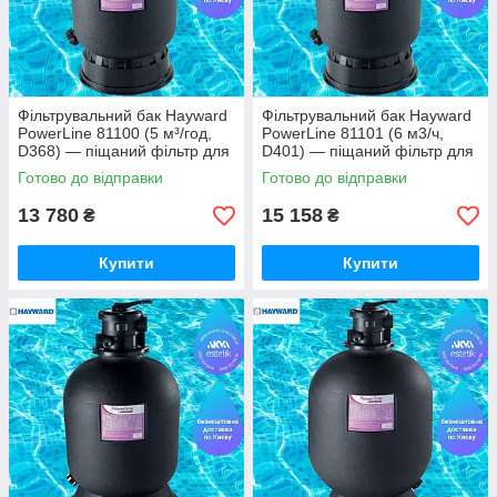
Фільтрувальний бак Hayward
Фільтрувальний бак Hayward
PowerLine 81100 (5 м³/год,
PowerLine 81101 (6 м3/ч,
D368) — піщаний фільтр для
D401) — піщаний фільтр для
басейну (Hayward, США)
басейну (Hayward, США)
Готово до відправки
Готово до відправки
13 780
15 158
₴
₴
Купити
Купити