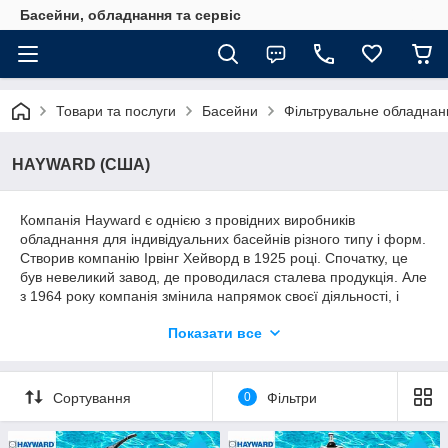
Басейни, обладнання та сервіс
Товари та послуги
Басейни
Фільтрувальне обладнан
HAYWARD (США)
Компанія Hayward є однією з провідних виробників
обладнання для індивідуальних басейнів різного типу і форм.
Створив компанію Ірвінг Хейворд в 1925 році. Спочатку, це
був невеликий завод, де проводилася сталева продукція. Але
з 1964 року компанія змінила напрямок своєї діяльності, і
почала виготовляти різноманітні вироби для басейнів.
Показати все
Устаткування, вироблене компанією Hayward,
відрізняється
високою энергоэкономичностью
. Хімікати, які
використовуються у виробництві, не забруднюють
Сортування
0
Фільтри
навколишнє середовище, і не шкодять здоров'ю людини.