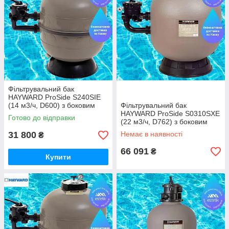
Фільтрувальний бак
HAYWARD ProSide S240SIE
(14 м3/ч, D600) з боковим
Фільтрувальний бак
вентилем — піщаний фільтр
HAYWARD ProSide S0310SXE
Готово до відправки
для басейну (Hayward,
(22 м3/ч, D762) з боковим
Франція)
вентилем — піщаний фільтр
31 800
Немає в наявності
₴
для басейну (Hayward,
Франція)
66 091
₴
Купити