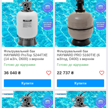
Компанія випускає унікальну систему фільтрації, яка дає
можливість економити воду. Крім того, водні освітлювальні
прилади від Hayward
споживають у кілька разів менше
,
порівняно з аналогічною продукцією конкурентів.
Фільтрувальний бак
Фільтрувальний бак
HAYWARD ProTop S244TXE
HAYWARD PRO S160TIE (6
(14 м3/ч, D600) з верхнім
м3/год, D400) з верхнім
вентилем — піщаний фільтр
вентилем (Hayward, Франція)
Готово до відправки
Готово до відправки
для басейну
36 040
22 737
₴
₴
Купити
Купити