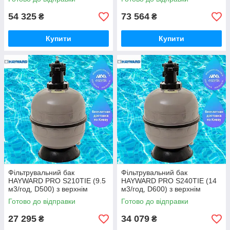
(Hayward, США)
(Hayward, США)
54 325
73 564
₴
₴
Купити
Купити
Фільтрувальний бак
Фільтрувальний бак
HAYWARD PRO S210TIE (9.5
HAYWARD PRO S240TIE (14
м3/год, D500) з верхнім
м3/год, D600) з верхнім
вентилем (Hayward, Франція)
вентилем (Hayward, Франція)
Готово до відправки
Готово до відправки
27 295
34 079
₴
₴