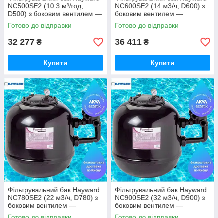
NC500SE2 (10.3 м³/год,
NC600SE2 (14 м3/ч, D600) з
D500) з боковим вентилем —
боковим вентилем —
піщаний фільтр для басейну
піщаний фільтр для басейну
Готово до відправки
Готово до відправки
(Hayward, США)
(Hayward, США)
32 277
36 411
₴
₴
Купити
Купити
Фільтрувальний бак Hayward
Фільтрувальний бак Hayward
NC780SE2 (22 м3/ч, D780) з
NC900SE2 (32 м3/ч, D900) з
боковим вентилем —
боковим вентилем —
піщаний фільтр для басейну
піщаний фільтр для басейну
Готово до відправки
Готово до відправки