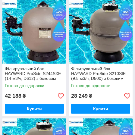
Фільтрувальний бак
Фільтрувальний бак
HAYWARD ProSide S244SXE
HAYWARD ProSide S210SIE
(14 м3/ч, D612) з боковим
(9.5 м3/ч, D500) з боковим
вентилем — піщаний фільтр
вентилем — піщаний фільтр
Готово до відправки
Готово до відправки
для басейну (Hayward,
для басейну (Hayward,
Франція)
Франція)
42 188
28 249
₴
₴
Купити
Купити