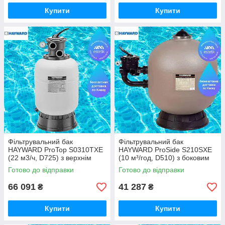
Купити
Купити
Фільтрувальний бак
Фільтрувальний бак
HAYWARD ProTop S0310TXE
HAYWARD ProSide S210SXE
(22 м3/ч, D725) з верхнім
(10 м³/год, D510) з боковим
вентилем — піщаний фільтр
вентилем — піщаний фільтр
Готово до відправки
Готово до відправки
для басейну
для басейну (Hayward,
Франція)
66 091
41 287
₴
₴
Купити
Купити