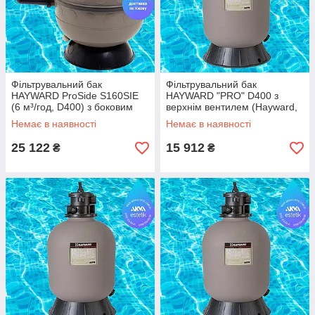
Фільтрувальний бак
Фільтрувальний бак
HAYWARD ProSide S160SIE
HAYWARD "PRO" D400 з
(6 м³/год, D400) з боковим
верхнім вентилем (Hayward,
вентилем — піщаний фільтр
США)
Немає в наявності
Немає в наявності
для басейну (Hayward,
Франція)
25 122
15 912
₴
₴