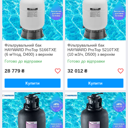
Фільтрувальний бак
Фільтрувальний бак
HAYWARD ProTop S166TXE
HAYWARD ProTop S210TXE
(6 м³/год, D400) з верхнім
(10 м3/ч, D500) з верхнім
вентилем — піщаний фільтр
вентилем — піщаний фільтр
Готово до відправки
Готово до відправки
для басейну
для басейну
28 779
32 012
₴
₴
Купити
Купити